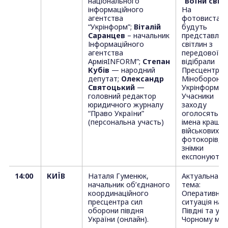
національного
“Воїни світл
інформаційного
На
агентства
фотовиставц
“Укрінформ”;
Віталій
будуть
Саранцев
– начальник
представлені
Інформаційного
світлин з
агентства
передової, я
АрміяINFORM”;
Степан
відібрали
Кубів
— народний
Пресцентри
депутат;
Олександр
Міноборони 
Святоцький
—
Укрінформу.
головний редактор
Учасники
юридичного журналу
заходу
“Право України”
оголосять
(персональна участь)
імена кращи
військових
фотокорів, ч
знімки
експонуютьс
14:00
КИЇВ
Наталя Гуменюк,
Актуальна
начальник об’єднаного
тема:
координаційного
Оперативна
пресцентра сил
ситуація на
оборони півдня
Півдні та у
України (онлайн).
Чорному мор