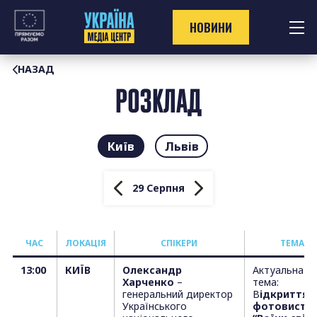
Перейти
до
НОВИНИ
контенту
НАЗАД
РОЗКЛАД
Київ
Львів
29 Серпня
Ч
АС
ЛОКАЦІЯ
СПІКЕРИ
ТЕМА
13:00
КИЇВ
Олександр
Актуальна
Харченко
–
тема:
генеральний директор
В
ідкриття
Українського
фотовиста