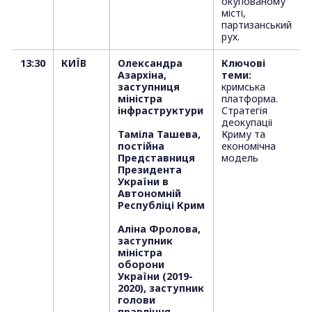
окупованому
місті,
партизанський
рух.
13:30
КИЇВ
Олександра
Ключові
Азархіна,
теми:
заступниця
кримська
міністра
платформа.
інфраструктури
Стратегія
деокупаціі
Таміла Ташева,
Криму та
постійна
економічна
Представниця
модель
Президента
України в
Автономній
Республіці Крим
Аліна Фролова,
заступник
міністра
оборони
України (2019-
2020), заступник
голови
правління