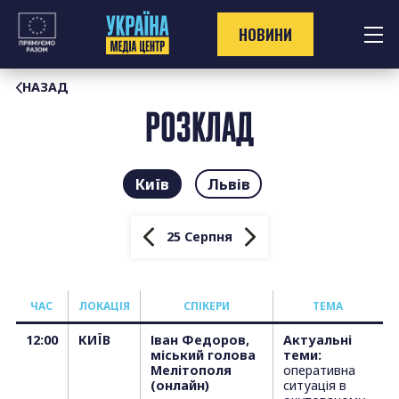
Перейти
до
НОВИНИ
контенту
НАЗАД
РОЗКЛАД
Київ
Львів
25 Серпня
Ч
АС
ЛОКАЦІЯ
СПІКЕРИ
ТЕМА
12:00
КИЇВ
Іван Федоров,
Актуальні
міський голова
теми:
Мелітополя
оперативна
(онлайн)
ситуація в