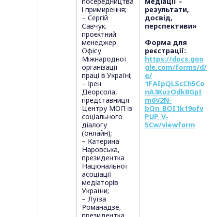
посередництва
медіації –
і примирення;
результати,
– Сергій
досвід,
Савчук,
перспективи»
проєктний
менеджер
Форма для
Офісу
реєстрації:
Міжнародної
https://docs.goo
організації
gle.com/forms/d/
праці в Україні;
e/
– Ірен
1FAIpQLScCh5Co
Деорсола,
nA3KuzOdkBGpI
представниця
m6V2N-
Центру МОП із
bQn_BOI1k19ofv
соціального
PUP_V-
діалогу
5Cw/viewform
(онлайн);
– Катерина
Наровська,
президентка
Національної
асоціації
медіаторів
України;
– Луїза
Романадзе,
президентка