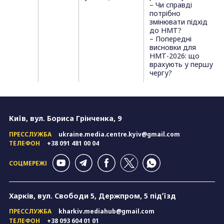
– Чи справді
потрібно
змінювати підхід
до НМТ?
– Попередні
висновки для
НМТ-2026: що
врахують у першу
чергу?
Київ, вул. Бориса Грінченка, 9
ПРЕССЛУЖБА
ukraine.media.centre.kyiv@gmail.com
ТЕЛЕФОН
+38 091 481 00 04
СОЦМЕРЕЖІ
Харків, вул. Свободи 5, Держпром, 5 підʼїзд
ПРЕССЛУЖБА
kharkiv.mediahub@gmail.com
ТЕЛЕФОН
+38 093 604 01 01