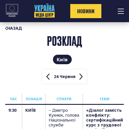
Перейти
до
НОВИНИ
контенту
НАЗАД
РОЗКЛАД
Київ
24 Червня
ЧАС
ЛОКАЦІЯ
СПІКЕРИ
TЕМИ
9:30
КИЇВ
– Дмитро
«Діалог замість
Кухнюк, голова
конфлікту:
Національної
сертифікаційний
служби
курс з трудової