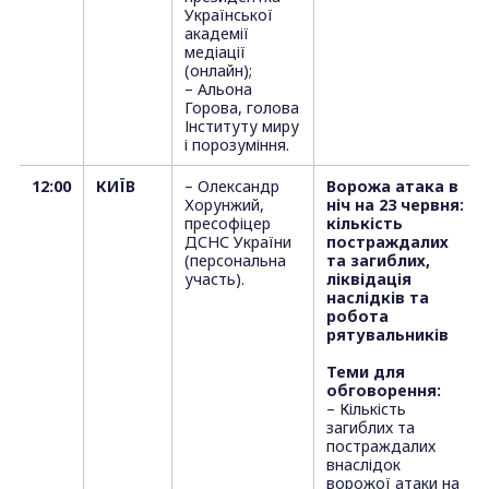
Української
академії
медіації
(онлайн);
– Альона
Горова, голова
Інституту миру
і порозуміння.
12:00
КИЇВ
– Олександр
Ворожа атака в
Хорунжий,
ніч на 23 червня:
пресофіцер
кількість
ДСНС України
постраждалих
(персональна
та загиблих,
участь).
ліквідація
наслідків та
робота
рятувальників
Теми для
обговорення:
– Кількість
загиблих та
постраждалих
внаслідок
ворожої атаки на