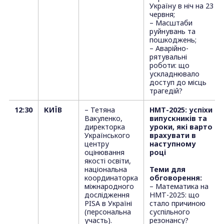
Україну в ніч на 23
червня;
– Масштаби
руйнувань та
пошкоджень;
– Аварійно-
рятувальні
роботи: що
ускладнювало
доступ до місць
трагедій?
12:30
КИЇВ
– Тетяна
НМТ-2025: успіхи
Вакуленко,
випускників та
директорка
уроки, які варто
Українського
врахувати в
центру
наступному
оцінювання
році
якості освіти,
національна
Теми для
координаторка
обговорення:
міжнародного
– Математика на
дослідження
НМТ-2025: що
PISA в Україні
стало причиною
(персональна
суспільного
участь).
резонансу?