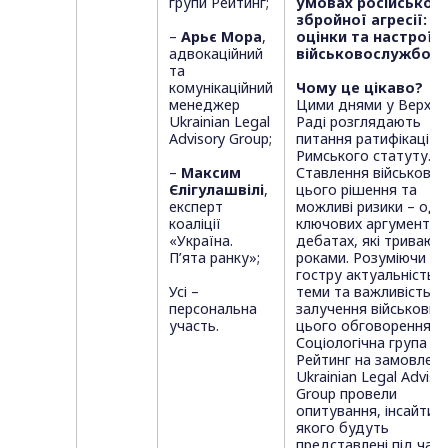
групи Рейтинг;
умовах російської
збройної агресії:
–
Арьє Мора
,
оцінки та настрої
адвокаційний
військовослужбовц
та
комунікаційний
Чому це цікаво?
менеджер
Цими днями у Верхов
Ukrainian Legal
Раді розглядають
Advisory Group;
питання ратифікації
Римського статуту.
–
Максим
Ставлення військових
Єлігулашвілі
,
цього рішення та
експерт
можливі ризики – оди
коаліції
ключових аргументів 
«Україна.
дебатах, які тривают
П’ята ранку»;
роками. Розуміючи
гостру актуальність
Усі –
теми та важливість
персональна
залучення військових
участь.
цього обговорення,
Соціологічна група
Рейтинг на замовлен
Ukrainian Legal Adviso
Group провели
опитування, інсайти з
якого будуть
представлені під час