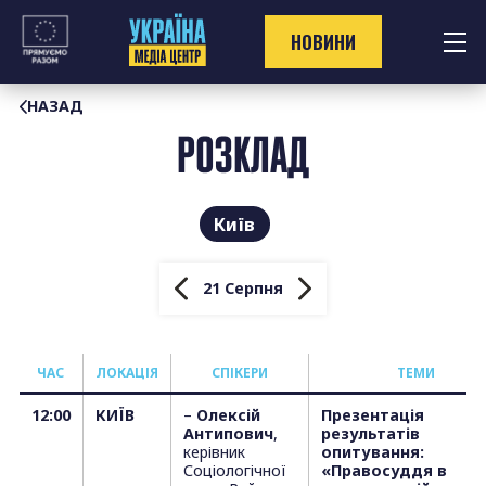
Перейти
до
НОВИНИ
контенту
НАЗАД
РОЗКЛАД
Київ
21 Серпня
ЧАС
ЛОКАЦІЯ
СПІКЕРИ
T
ЕМИ
12:00
КИЇВ
–
Олексій
Презентація
Антипович
,
результатів
керівник
опитування:
Соціологічної
«Правосуддя в