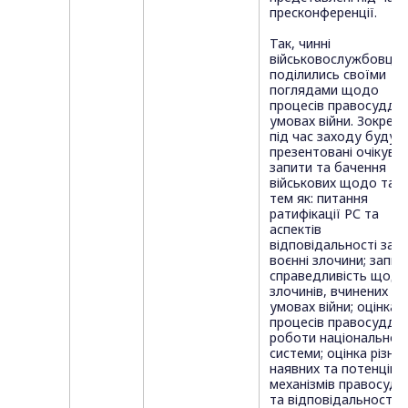
пресконференції.
Так, чинні
військовослужбовці
поділились своїми
поглядами щодо
процесів правосуддя 
умовах війни. Зокрема
під час заходу будут
презентовані очікуван
запити та бачення
військових щодо таки
тем як: питання
ратифікації РС та
аспектів
відповідальності за
воєнні злочини; запит
справедливість щодо
злочинів, вчинених в
умовах війни; оцінка
процесів правосуддя 
роботи національної
системи; оцінка різних
наявних та потенційн
механізмів правосудд
та відповідальності