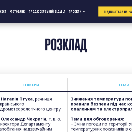
ЖЕСТ
ФОТОБАНК
ПРОДЮСЕРСЬКИЙ ВІДДІЛ
ПРОЄКТИ
ПІДПИШІТЬСЯ НА Н
РОЗКЛАД
СПІКЕРИ
T
ЕМИ
 Наталія Птуха,
речниця
Зниження температури пові
країнського
правила безпеки під час к
ідрометеорологічного центру;
опаленням та електропри
 Олександр Чекригін,
т. в. о.
Теми для обговорення:
иректора Департаменту
– Зміна погоди по території 
апобігання надзвичайним
температурних показників в о