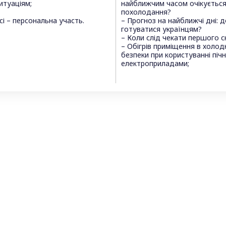
итуаціям;
найближчим часом очікується
похолодання?
сі – персональна участь.
– Прогноз на найближчі дні: 
готуватися українцям?
– Коли слід чекати першого сн
– Обігрів приміщення в холод
безпеки при користуванні піч
електроприладами;