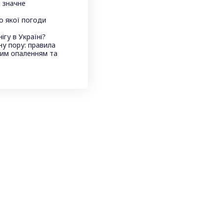
 значне
до якої погоди
ігу в Україні?
ну пору: правила
ним опаленням та