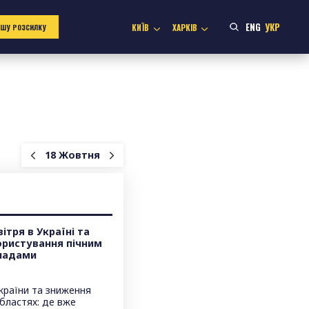
ENG
УКР
КИЇВ
ХАРКІВ
АШУ РОЗСИЛКУ
18 Жовтня
тря в Україні та
ористування пічним
ладами
України та зниження
бластях: де вже