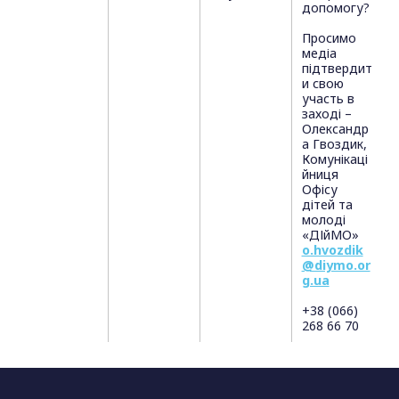
допомогу?
Просимо
медіа
підтвердит
и свою
участь в
заході –
Олександр
а Гвоздик,
Комунікаці
йниця
Офісу
дітей та
молоді
«ДІйМО»
o.hvozdik
@diymo.or
g.ua
+38 (066)
268 66 70