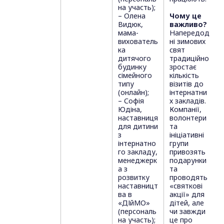
на участь);
– Олена
Чому це
Видюк,
важливо?
мама-
Напередод
вихователь
ні зимових
ка
свят
дитячого
традиційно
будинку
зростає
сімейного
кількість
типу
візитів до
(онлайн);
інтернатни
– Софія
х закладів.
Юдіна,
Компанії,
наставниця
волонтери
для дитини
та
з
ініціативні
інтернатно
групи
го закладу,
привозять
менеджерк
подарунки
а з
та
розвитку
проводять
наставницт
«святкові
ва в
акції» для
«ДІйМО»
дітей, але
(персональ
чи завжди
на участь);
це про