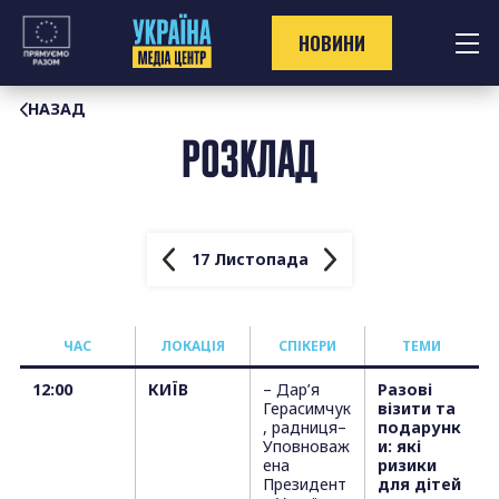
Перейти
до
НОВИНИ
контенту
НАЗАД
РОЗКЛАД
17 Листопада
ЧАС
ЛОКАЦІЯ
СПІКЕРИ
TЕМИ
12:00
КИЇВ
– Дар’я
Разові
Герасимчук
візити та
, радниця–
подарунк
Уповноваж
и: які
ена
ризики
Президент
для дітей