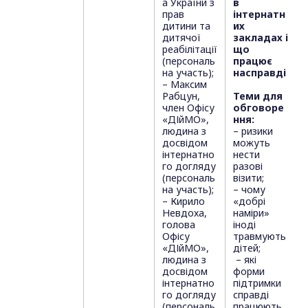
а України з
в
прав
інтернатн
дитини та
их
дитячої
закладах і
реабілітації
що
(персональ
працює
на участь);
насправді
– Максим
Рабцун,
Теми для
член Офісу
обговоре
«ДІйМО»,
ння:
людина з
– ризики
досвідом
можуть
інтернатно
нести
го догляду
разові
(персональ
візити;
на участь);
– чому
– Кирило
«добрі
Невдоха,
наміри»
голова
іноді
Офісу
травмують
«ДІйМО»,
дітей;
людина з
– які
досвідом
форми
інтернатно
підтримки
го догляду
справді
(персональ
працюють.