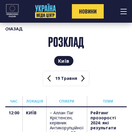
Перейти
до
НОВИНИ
контенту
НАЗАД
РОЗКЛАД
Київ
19 Травня
ЧАС
ЛОКАЦІЯ
СПІКЕРИ
TЕМИ
12:00
КИЇВ
– Аллан Паг
Рейтинг
Крістенсен,
прозорості
керівник
2024: які
Антикорупційної
результати