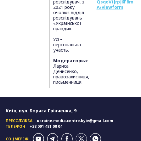
розслідувач, з
QsqoVtJrpJ6F8m
2021 року
A/viewform
очолює відділ
розслідувань
«Української
правди».
Усі –
персональна
участь.
Модераторка:
Лариса
Денисенко,
правозахисниця,
письменниця.
Київ, вул. Бориса Грінченка, 9
ПРЕССЛУЖБА
ukraine.media.centre.kyiv@gmail.com
ТЕЛЕФОН
+38 091 481 00 04
СОЦМЕРЕЖІ