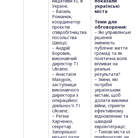
ініціативи ЄС в
показали
Україні;
українські
– Василь
міста
Романюк,
координатор
Теми для
проєктів
обговорення:
співробітництва
– Які управлінські
посольства
рішення
Швеції;
змінюють
– Андрій
публічне життя
Боровик,
громад та як
виконавчий
політична воля
директор ТІ
впливає на
Ukraine;
реальні
– Анастасія
результати?
Мазурок,
– Зміни, які
заступниця
потрібні
виконавчого
українським
директора з
містам, щоб
операційної
долати виклики
діяльності ТІ
війни, сприяти
Ukraine;
ефективному
– Регіна
відновленню та
Харченко,
швидкій
секретар
євроінтеграції;
Запорізької
– Тилові міста vs
міської ради;
прифронтові: чи