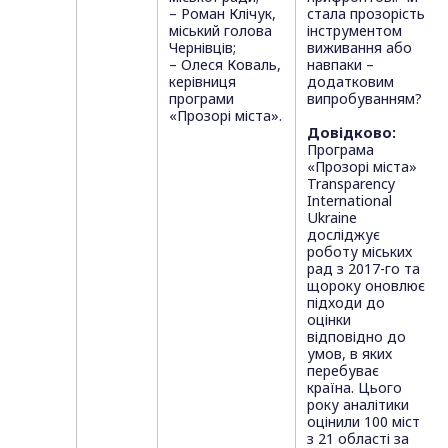
– Роман Клічук,
стала прозорість
міський голова
інструментом
Чернівців;
виживання або
– Олеся Коваль,
навпаки –
керівниця
додатковим
програми
випробуванням?
«Прозорі міста».
Довідково:
Програма
«Прозорі міста»
Transparency
International
Ukraine
досліджує
роботу міських
рад з 2017-го та
щороку оновлює
підходи до
оцінки
відповідно до
умов, в яких
перебуває
країна. Цього
року аналітики
оцінили 100 міст
з 21 області за