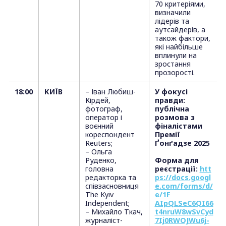
70 критеріями,
визначили
лідерів та
аутсайдерів, а
також фактори,
які найбільше
вплинули на
зростання
прозорості.
18:00
КИЇВ
– Іван Любиш-
У фокусі
Кірдей,
правди:
фотограф,
публічна
оператор і
розмова з
воєнний
фіналістами
кореспондент
Премії
Reuters;
Ґонґадзе 2025
– Ольга
Руденко,
Форма для
головна
реєстрації:
htt
редакторка та
ps://docs.googl
співзасновниця
e.com/forms/d/
The Kyiv
e/1F
Independent;
AIpQLSeC6QI66
– Михайло Ткач,
t4nruW8wSvCyd
журналіст-
7Ij0RWOJWu6j-