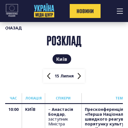
Перейти
до
НОВИНИ
контенту
НАЗАД
РОЗКЛАД
Київ
15 Липня
ЧАС
ЛОКАЦІЯ
СПІКЕРИ
T
ЕМИ
10:00
КИЇВ
–
Анастасія
Пресконференція н
Бондар
,
«Перша Національн
заступник
швидкого реагуван
Міністра
порятунку культури