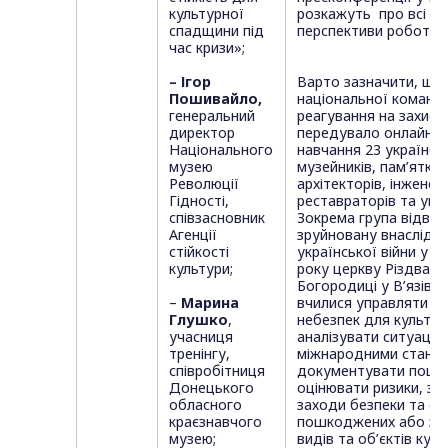
культурної
розкажуть про всі ас
спадщини під
перспективи роботи п
час кризи»;
– Ігор
Варто зазначити, що
Пошивайло,
національної команд
генеральний
реагування на захист
директор
передувало онлайн т
Національного
навчання 23 українсь
музею
музейників, пам’ятко
Революції
архітекторів, інженері
Гідності,
реставраторів та упра
співзасновник
Зокрема група відвід
Агенції
зруйновану внаслідок
стійкості
української війни у б
культури;
року церкву Різдва П
Богородиці у В’язівці
–
Марина
вчилися управляти р
Глушко
,
небезпек для культу
учасниця
аналізувати ситуацію 
тренінгу,
міжнародними станд
співробітниця
документувати пошк
Донецького
оцінювати ризики, зд
обласного
заходи безпеки та ста
краєзнавчого
пошкоджених або за
музею;
видів та об’єктів кул