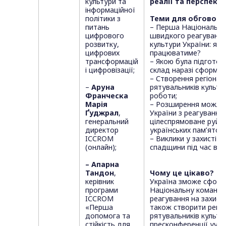
культури та
реалії та перспект
інформаційної
політики з
Теми для обговоре
питань
– Перша Національна
цифрового
швидкого реагування
розвитку,
культури України: як 
цифрових
працюватиме?
трансформацій
– Якою була підготов
і цифровізації;
склад наразі сформо
– Створення регіона
–
Аруна
рятувальників культу
Франческа
роботи;
Марія
– Розширення можли
Ґуджрал
,
України з реагування
генеральний
цілеспрямоване руйн
директор
українських пам’яток;
ICCROM
– Виклики у захисті к
(онлайн);
спадщини під час війн
– Апарна
Тандон
,
Чому це цікаво?
керівник
Україна зможе сформ
програми
Національну команду
ICCROM
реагування на захисту
«Перша
також створити регіо
допомога та
рятувальників культур
стійкість для
пресконференції учас