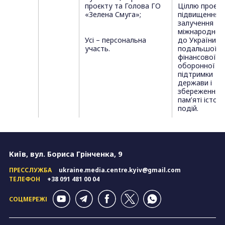
проєкту та Голова ГО
Ціллю проєкт
«Зелена Смуга»;
підвищення
залучення
міжнародної 
Усі – персональна
до України,
участь.
подальшої
фінансової т
оборонної
підтримки
держави і
збереження
пам’яті істор
подій.
Київ, вул. Бориса Грінченка, 9
ПРЕССЛУЖБА
ukraine.media.centre.kyiv@gmail.com
ТЕЛЕФОН
+38 091 481 00 04
СОЦМЕРЕЖІ