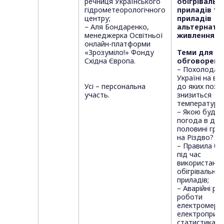
речниця Українського
обігрівальн
гідрометеорологічного
приладів та
центру;
приладів
– Аля Бондаренко,
альтернати
менеджерка Освітньої
живлення
онлайн-платформи
«Зрозуміло!» Фонду
Теми для
Східна Європа.
обговоренн
– Похолоданн
Україні на вих
Усі – персональна
до яких позн
участь.
знизиться
температура
– Якою буде
погода в дру
половині гру
на Різдво?
– Правила бе
під час
використанн
обігрівальних
приладів;
– Аварійні р
роботи
електромере
електроприла
статистика 