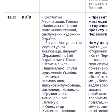
та правила
безпеки.
12:30
КИЇВ
-Костянтин
– Презентац
Чернявський, Голова
мистецьког
Національної спілки
історичного
художників України,
проєкту «Кв
заслужений художник
Перемоги»
України;
– Богдан Мазур, автор
Чому це цік
скульптурної
Мистецький 
композиції, лауреат
історичний п
Державної премії
«Квіти Перем
України імені Тараса
– створення
Шевченка, член
скульптури з
Національної спілки
понівеченого
художників України;
металу після
– Мамука
обстрілів та з
Мамулашвілі,
місць бойови
військовослужбовець,
задля збере
засновник і командир
доказів
«Грузинського
російського
національного
тероризму з
Легіону»;
подальшим
– Олександр
міжнародним
Куклишин, керівник
висвітленням