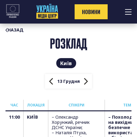
Перейти
до
НОВИНИ
контенту
НАЗАД
РОЗКЛАД
Київ
13 Грудня
ЧАС
ЛОКАЦІЯ
СПІКЕРИ
TЕМИ
11:00
КИЇВ
– Олександр
– Похолода
Хорунжий, речник
на вихідних
ДСНС України;
безпечне
– Наталія Птуха,
використан