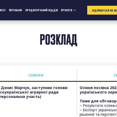
ЖЕСТ
ФОТОБАНК
ПРОДЮСЕРСЬКИЙ ВІДДІЛ
ПРОЄКТИ
ПІДПИШІТЬСЯ НА Н
РОЗКЛАД
СПІКЕРИ
T
 Денис Марчук, заступник голови
Осіння посівна 202
сеукраїнської аграрної ради
українського зер
персональна участь)
Теми для обговор
– Результати осінньо
– Експорт українсько
рішення та перспект