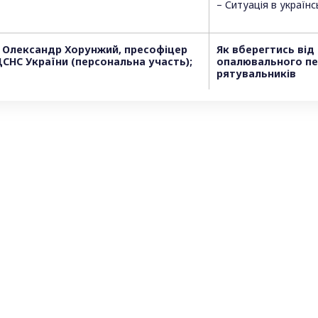
– Ситуація в українс
 Олександр Хорунжий, пресофіцер
Як вберегтись від
СНС України (персональна участь);
опалювального пе
рятувальників