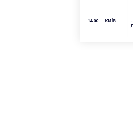
14:00
КИЇВ
–
Д