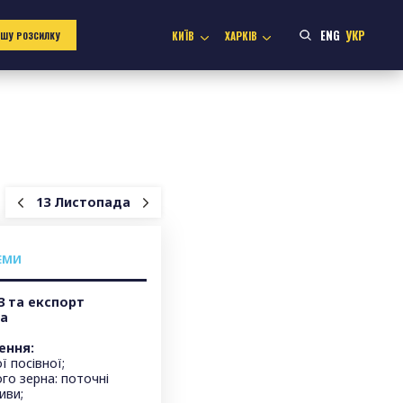
ENG
УКР
КИЇВ
ХАРКІВ
АШУ РОЗСИЛКУ
13 Листопада
ЕМИ
3 та експорт
на
ення:
ї посівної;
го зерна: поточні
иви;