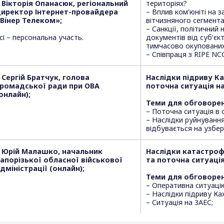
 Вікторія Опанасюк, регіональний
територіях?
иректор Інтернет-провайдера
– Вплив ком’юніті на з
Вінер Телеком»;
вітчизняного сегмента
– Санкції, політичний
сі – персональна участь.
документів від суб’єк
тимчасово окупованих
– Співпраця з RIPE NC
 Сергій Братчук, голова
Наслідки підриву Ка
ромадської ради при ОВА
поточна ситуація н
онлайн);
Теми для обговорен
– Поточна ситуація в 
– Наслідки руйнуванн
відбувається на узб
 Юрій Малашко, начальник
Наслідки катастроф
апорізької обласної військової
та поточна ситуація
дміністрації (онлайн);
Теми для обговорен
– Оперативна ситуацію
– Наслідки підриву Ка
– Ситуація на ЗАЕС;