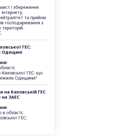
ахист і збереження
 Інтернету.
 нейтралітет та прийом
тів господарювання з
 територій.
C.
ховської ГЕС:
а Одещині
ня:
області;
я Каховської ГЕС: що
ережжях Одещини?
и на Каховській ГЕС
 на ЗАЕС
ня:
 в області;
ховської ГЕС;