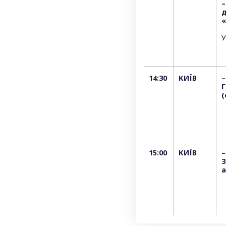
–
д
«
У
14:30
КИЇВ
–
Г
(
15:00
КИЇВ
–
З
а