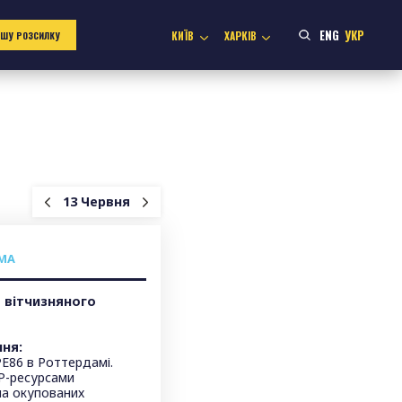
ENG
УКР
КИЇВ
ХАРКІВ
АШУ РОЗСИЛКУ
13 Червня
МА
я вітчизняного
ня:
PE86 в Роттердамі.
IP-ресурсами
на окупованих