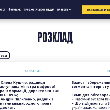
ЖЕСТ
ФОТОБАНК
ПРОДЮСЕРСЬКИЙ ВІДДІЛ
ПРОЄКТИ
ПІДПИШІТЬСЯ НА Н
РОЗКЛАД
еса
СПІКЕРИ
ТЕ
 Олена Кушнір, радниця
Захист і збереженн
аступника міністра цифрової
сегмента інтернету
рансформації, директорка ТОВ
ВЕБ ПРО»;
Теми для обговорен
 Андрій Пилипенко, радник з
– Підсумки зустрічі RI
итань міжнародного права,
– Що відбувається з 
двокат;
українських холдерів 