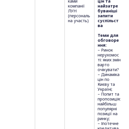
ками
цін та
компанії
найзатре
ЛУН
буваніші
(персональ
запити
на участь)
суспільст
ва
Теми для
обговоре
ння:
– Ринок
нерухомос
ті: яких змін
варто
очікувати?
– Динаміка
цін по
Києву та
Україні;
– Попит та
пропозиція:
найбільш
популярні
позиції на
ринку;
– Іпотечне
кредитува