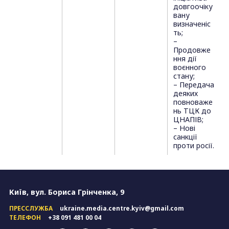
довгоочіку
вану
визначеніс
ть;
–
Продовже
ння дії
воєнного
стану;
– Передача
деяких
повноваже
нь ТЦК до
ЦНАПІВ;
– Нові
санкції
проти росії.
Київ, вул. Бориса Грінченка, 9
ПРЕССЛУЖБА
ukraine.media.centre.kyiv@gmail.com
ТЕЛЕФОН
+38 091 481 00 04