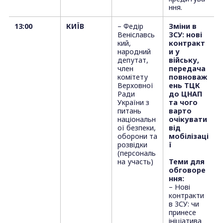
ння.
13:00
КИЇВ
– Федір
Зміни в
Веніславсь
ЗСУ: нові
кий,
контракт
народний
и у
депутат,
війську,
член
передача
комітету
повноваж
Верховної
ень ТЦК
Ради
до ЦНАП
України з
та чого
питань
варто
національн
очікувати
ої безпеки,
від
оборони та
мобілізаці
розвідки
ї
(персональ
на участь)
Теми для
обговоре
ння:
– Нові
контракти
в ЗСУ: чи
принесе
ініціатива