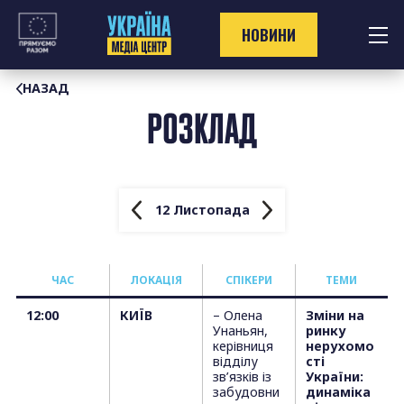
Перейти
до
НОВИНИ
контенту
НАЗАД
РОЗКЛАД
12 Листопада
ЧАС
ЛОКАЦІЯ
СПІКЕРИ
TЕМИ
12:00
КИЇВ
– Олена
Зміни на
Унаньян,
ринку
керівниця
нерухомо
відділу
сті
зв’язків із
України:
забудовни
динаміка