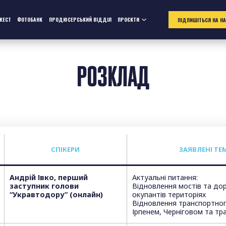
ЖЕСТ
ФОТОБАНК
ПРОДЮСЕРСЬКИЙ ВІДДІЛ
ПРОЄКТИ
ПІДПИШІТЬСЯ НА Н
РОЗКЛАД
СПІКЕРИ
ЗАЯВЛЕНІ ТЕ
Андрій Івко, перший
Актуальні питання:
заступник голови
Відновлення мостів та дорі
“Укравтодору” (онлайн)
окупантів територіях
Відновлення транспортног
Ірпенем, Черніговом та тр