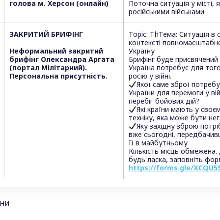
голова м. Херсон (онлайн)
Поточна ситуація у місті, 
російськими військами
ЗАКРИТИЙ БРИФІНГ
Topic: ThТема: Ситуація в
контексті повномасштабно
Неформальний закритий
Україну
брифінг Олександра Аргата
Брифінг буде присвячений 
(портал Мілітарний).
Україна потребує для тог
Персональна присутність.
росію у війні.
Якої саме зброї потреб
України для перемоги у вій
перебіг бойових дій?
Які країни мають у сво
техніку, яка може бути не
Яку західну зброю потрі
вже сьогодні, передбачив
її в майбутньому
Кількість місць обмежена.
будь ласка, заповніть фор
https://forms.gle/XCQU
іни