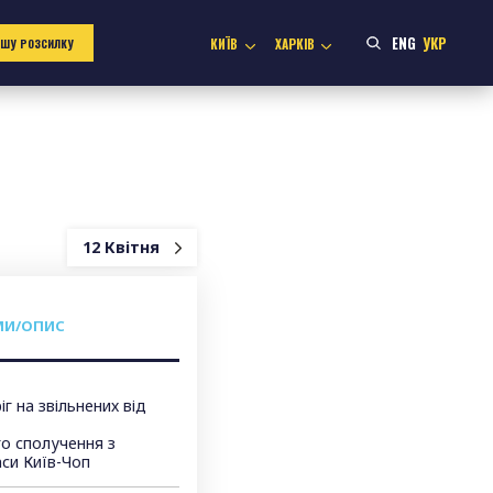
ENG
УКР
КИЇВ
ХАРКІВ
АШУ РОЗСИЛКУ
12 Квітня
МИ/ОПИС
г на звільнених від
о сполучення з
аси Київ-Чоп