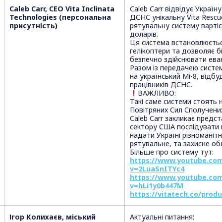
Caleb Carr, CEO Vita Inclinata
Caleb Carr відвідує Украї
Technologies (персональна
ДСНС унікальну Vita Rescu
присутність)
рятувальну систему варті
доларів.
Ця система встановлюєтьс
гелікоптери та дозволяє 
безпечно здійснювати ева
Разом із передачею систе
на український Мі-8, відб
працівників ДСНС.
ВАЖЛИВО:
Такі саме системи стоять н
Повітряних Сил Сполучени
Caleb Carr закликає предс
сектору США послідувати 
надати Україні різноманіт
рятувальне, та захисне об
Більше про систему тут:
https://www.youtube.co
v=2LuaSnITYc4
https://www.youtube.co
v=hLi1y0b447M
https://vitatech.co/prod
Ігор Колихаєв, міський
Актуальні питання: