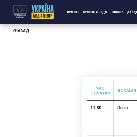
Перейти
до
контенту
ПРО НАС
ПРОВЕСТИ ПОДІЮ
НОВИНИ
ДАЙД
НАЗАД
ЧАС
ЛОКАЦІЯ
ПОЧАТКУ
11:30
Львів