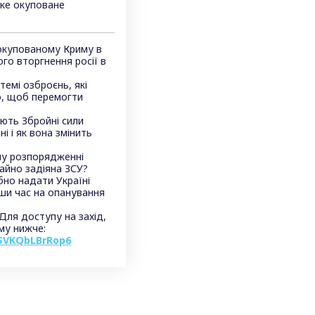
яке окуповане
 окупованому Криму в
го вторгнення росії в
темі озброєнь, які
о, щоб перемогти
ують Збройні сили
ні і як вона змінить
єму розпорядженні
гайно задіяна ЗСУ?
бно надати Україні
ши час на опанування
 Для доступу на захід,
му нижче:
5SVKQbLBrRop6