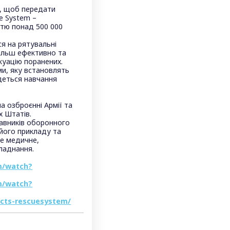
ну, щоб передати
e System –
стю понад 500 000
я на рятувальні
більш ефективно та
куацію поранених.
ми, яку встановлять
удеться навчання
а озброєнні Армії та
х Штатів.
тавників оборонного
його прикладу та
не медичне,
ладнання.
m/watch?
m/watch?
ucts-rescuesystem/