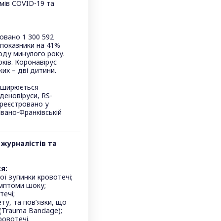
мів COVID-19 та
ровано 1 300 592
 показники на 41%
іоду минулого року.
оків. Коронавірус
ких – дві дитини.
поширюється
аденовіруси, RS-
ареєстровано у
Івано-Франківській
журналістів та
я:
ої зупинки кровотечі;
имптоми шоку;
течі;
ту, та пов’язки, що
 (Trauma Bandage);
ровотечі.