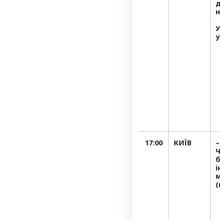
н
У
у
17:00
КИЇВ
–
Ч
і
м
(