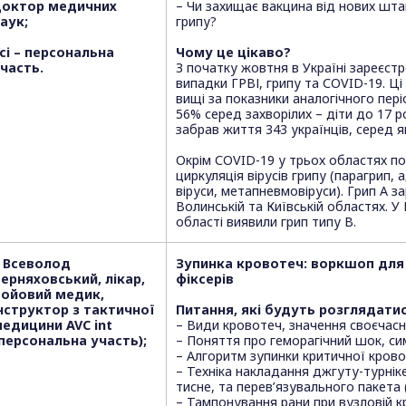
доктор медичних
– Чи захищає вакцина від нових шта
аук;
грипу?
сі – персональна
Чому це цікаво?
часть.
З початку жовтня в Україні зареєст
випадки ГРВІ, грипу та COVID-19. Ці
вищі за показники аналогічного пер
56% серед захворілих – діти до 17 р
забрав життя 343 українців, серед я
Окрім COVID-19 у трьох областях 
циркуляція вірусів грипу (парагрип, 
віруси, метапневмовіруси). Грип А з
Волинській та Київській областях. У 
області виявили грип типу В.
 Всеволод
Зупинка кровотеч: воркшоп для 
ерняховський, лікар,
фіксерів
бойовий медик,
нструктор з тактичної
Питання, які будуть розглядатис
едицини AVC int
– Види кровотеч, значення своєчасн
персональна участь);
– Поняття про геморагічний шок, с
– Алгоритм зупинки критичної крово
– Техніка накладання джгуту-турніке
тисне, та перев’язувального пакета
– Тампонування рани при вузловій к