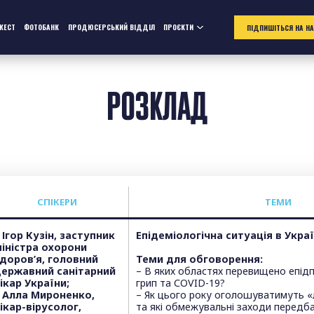
ЖЕСТ
ФОТОБАНК
ПРОДЮСЕРСЬКИЙ ВІДДІЛ
ПРОЄКТИ
ПІДПИШІТЬСЯ НА Н
РОЗКЛАД
СПІКЕРИ
T
ЕМИ
 Ігор Кузін, заступник
Епідеміологічна ситуація в Украї
іністра охорони
доров’я, головний
Теми для обговорення:
ержавний санітарний
– В яких областях перевищено епідп
ікар України;
грип та COVID-19?
 Алла Мироненко,
– Як цього року оголошуватимуть «
ікар-вірусолог,
та які обмежувальні заходи передба