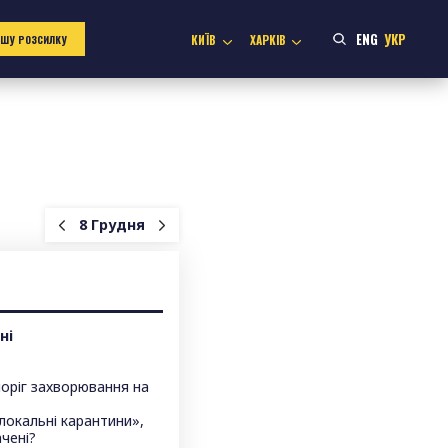
ENG
УКР
КИЇВ
ХАРКІВ
АШУ РОЗСИЛКУ
8 Грудня
ні
оріг захворювання на
локальні карантини»,
чені?