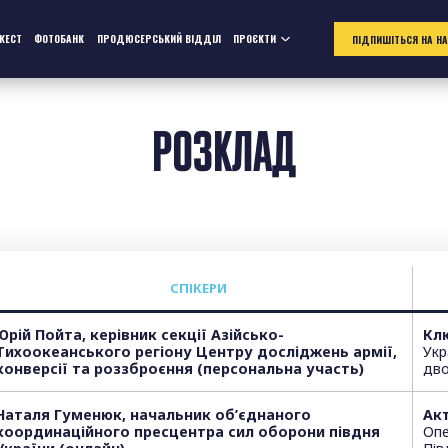
ЖЕСТ
ФОТОБАНК
ПРОДЮСЕРСЬКИЙ ВІДДІЛ
ПРОЄКТИ
ПІДПИШІТЬСЯ НА Н
РОЗКЛАД
СПІКЕРИ
Юрій Пойта, керівник секції Азійсько-
Кл
Тихоокеанського регіону Центру досліджень армії,
Укр
конверсії та роззброєння (персональна участь)
дво
Наталя Гуменюк, начальник об’єднаного
Ак
координаційного пресцентра сил оборони півдня
Опе