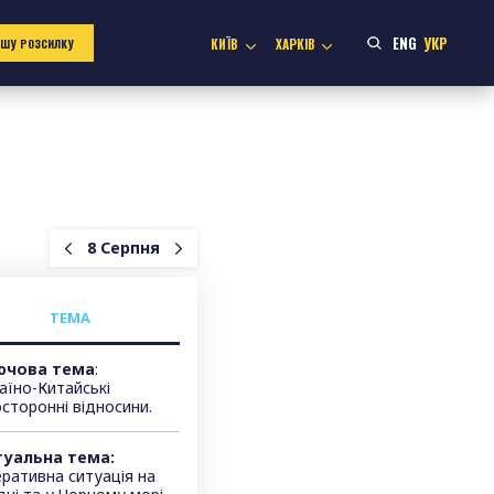
ENG
УКР
КИЇВ
ХАРКІВ
АШУ РОЗСИЛКУ
8 Серпня
ТЕМА
ючова тема
:
аїно-Китайські
сторонні відносини.
туальна тема:
ративна ситуація на