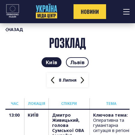
Перейти
до
НОВИНИ
контенту
НАЗАД
РОЗКЛАД
Київ
Львів
8 Липня
ЧАС
ЛОКАЦІЯ
СПІКЕРИ
ТЕМА
13:00
КИЇВ
Дмитро
Ключова тема:
Живицький,
Оперативна та
голова
гуманітарна
Сумської ОВА
ситуація в регіоні