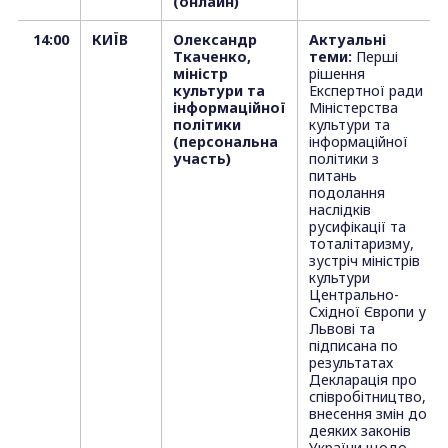
(онлайн)
14:00
КИЇВ
Олександр
Актуальні
Ткаченко,
теми:
Перші
міністр
рішення
культури та
Експертної ради
інформаційної
Міністерства
політики
культури та
(персональна
інформаційної
участь)
політики з
питань
подолання
наслідків
русифікації та
тоталітаризму,
зустріч міністрів
культури
Центрально-
Східної Європи у
Львові та
підписана по
результатах
Декларація про
співробітництво,
внесення змін до
деяких законів
України щодо