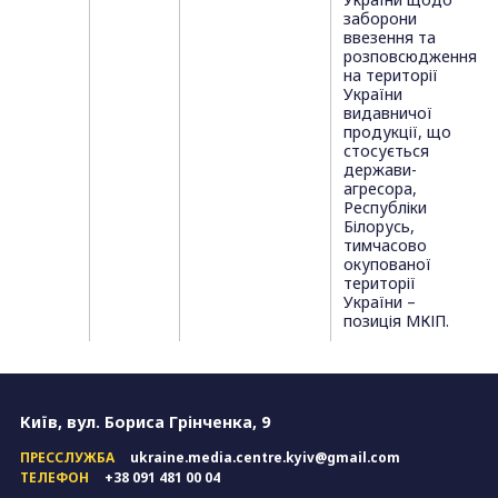
заборони
ввезення та
розповсюдження
на території
України
видавничої
продукції, що
стосується
держави-
агресора,
Республіки
Білорусь,
тимчасово
окупованої
території
України –
позиція МКІП.
Київ, вул. Бориса Грінченка, 9
ПРЕССЛУЖБА
ukraine.media.centre.kyiv@gmail.com
ТЕЛЕФОН
+38 091 481 00 04