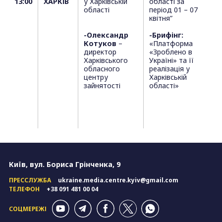
13:00
ХАРКІВ
у Харківській
області за
області
період 01 – 07
квітня”
-Олександр
-Брифінг:
Котуков
–
«Платформа
директор
«Зроблено в
Харківського
Україні» та її
обласного
реалізація у
центру
Харківській
зайнятості
області»
Київ, вул. Бориса Грінченка, 9
ПРЕССЛУЖБА
ukraine.media.centre.kyiv@gmail.com
ТЕЛЕФОН
+38 091 481 00 04
СОЦМЕРЕЖІ