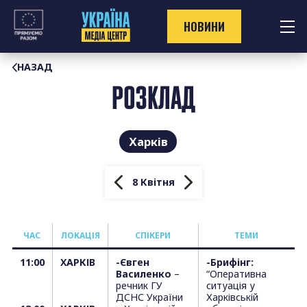
Перейти
до
НОВИНИ
контенту
НАЗАД
РОЗКЛАД
Харків
8 Квітня
ЧАС
ЛОКАЦІЯ
СПІКЕРИ
T
ЕМИ
11:00
ХАРКІВ
-Євген
-Брифінг:
Василенко
–
“Оперативна
речник ГУ
ситуація у
ДСНС України
Харківській