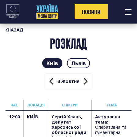
Перейти
до
НОВИНИ
контенту
НАЗАД
РОЗКЛАД
Київ
Львів
3 Жовтня
ЧАС
ЛОКАЦІЯ
СПІКЕРИ
ТЕМА
12:00
КИЇВ
Сергій Хлань,
Актуальна
депутат
тема:
Херсонської
Оперативна та
обласної ради
гуманітарна