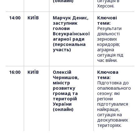
(онлайн)
ситуація в
Херсоні.
14:00
КИЇВ
Марчук Денис,
Ключові
заступник
теми:
голови
Результати
Всеукраїнської
діяльності
агарної ради
зернових
(персональна
коридорів;
участь)
аграрна
ситуація під
час війни.
16:00
КИЇВ
Олексій
Ключова
Чернишов,
тема:
міністр
Підготовка до
розвитку
опалювального
громад та
сезону: які
територій
регіони
України
підготувалися
(онлайн)
найкраще,
ситуація на
деокупованих
територіях.