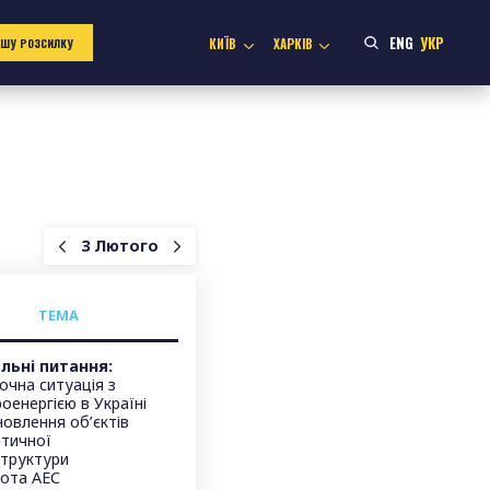
ENG
УКР
КИЇВ
ХАРКІВ
АШУ РОЗСИЛКУ
3 Лютого
ТЕМА
льні питання:
очна ситуація з
оенергією в Україні
овлення об’єктів
етичної
структури
ота АЕС