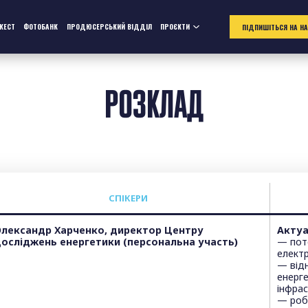
ЖЕСТ
ФОТОБАНК
ПРОДЮСЕРСЬКИЙ ВІДДІЛ
ПРОЄКТИ
ПІДПИШІТЬСЯ НА Н
РОЗКЛАД
СПІКЕРИ
лександр Харченко, директор Центру
Актуа
осліджень енергетики (персональна участь)
— пот
електр
— відн
енерг
інфра
— роб