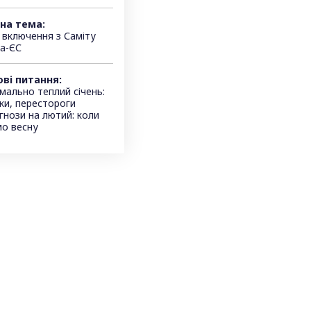
на тема:
 включення з Саміту
на-ЄС
ві питання:
мально теплий січень:
ки, перестороги
гнози на лютий: коли
мо весну