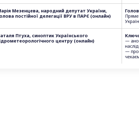
арія Мезенцева, народний депутат України,
Голов
олова постійної делегації ВРУ в ПАРЄ (онлайн)
Пряме
Украї
аталя Птуха, синоптик Українського
Ключо
ідрометеорологічного центру (онлайн)
— ано
наслід
— про
чекає