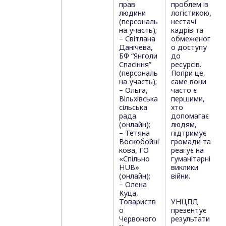
прав
проблем із
людини
логістикою,
(персональ
нестачі
на участь);
кадрів та
– Світлана
обмеженог
Данічева,
о доступу
БФ “Янголи
до
Спасіння”
ресурсів.
(персональ
Попри це,
на участь);
саме вони
– Ольга,
часто є
Вільхівська
першими,
сільська
хто
рада
допомагає
(онлайн);
людям,
– Тетяна
підтримує
Воскобойні
громади та
кова, ГО
реагує на
«Спільно
гуманітарні
HUB»
виклики
(онлайн);
війни.
– Олена
Куца,
Товариств
УНЦПД
о
презентує
Червоного
результати