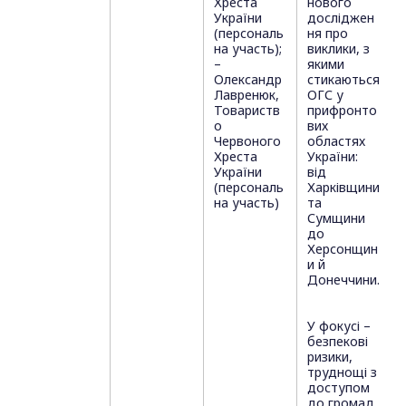
Хреста
нового
України
досліджен
(персональ
ня про
на участь);
виклики, з
–
якими
Олександр
стикаються
Лавренюк,
ОГС у
Товариств
прифронто
о
вих
Червоного
областях
Хреста
України:
України
від
(персональ
Харківщини
на участь)
та
Сумщини
до
Херсонщин
и й
Донеччини.
У фокусі –
безпекові
ризики,
труднощі з
доступом
до громад,