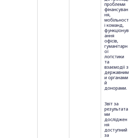
проблеми
фінансуван
ня,
мобільност
і команд,
функціонув
ання
офісів,
гуманітарн
ої
логістики
та
взаємодії з
державним
и органами
й
донорами.
Звіт за
результата
ми
досліджен
ня
доступний
за