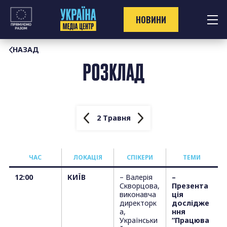
Перейти
до
НОВИНИ
контенту
НАЗАД
РОЗКЛАД
2 Травня
ЧАС
ЛОКАЦІЯ
СПІКЕРИ
TЕМИ
12:00
КИЇВ
– Валерія
–
Скворцова,
Презента
виконавча
ція
директорк
дослідже
а,
ння
Українськи
“Працюва