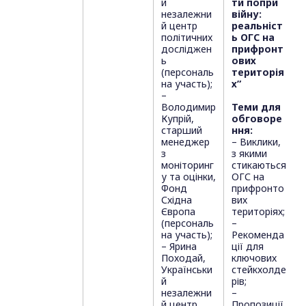
й
ти попри
незалежни
війну:
й центр
реальніст
політичних
ь ОГС на
досліджен
прифронт
ь
ових
(персональ
територія
на участь);
х”
–
Володимир
Теми для
Купрій,
обговоре
старший
ння:
менеджер
– Виклики,
з
з якими
моніторинг
стикаються
у та оцінки,
ОГС на
Фонд
прифронто
Східна
вих
Європа
територіях;
(персональ
–
на участь);
Рекоменда
– Ярина
ції для
Походай,
ключових
Українськи
стейкхолде
й
рів;
незалежни
–
й центр
Пропозиції