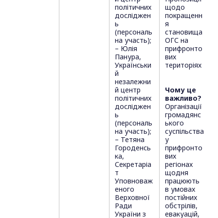
політичних
щодо
досліджен
покращенн
ь
я
(персональ
становища
на участь);
ОГС на
– Юлія
прифронто
Панура,
вих
Українськи
територіях
й
незалежни
й центр
Чому це
політичних
важливо?
досліджен
Організації
ь
громадянс
(персональ
ького
на участь);
суспільства
– Тетяна
у
Городенсь
прифронто
ка,
вих
Секретаріа
регіонах
т
щодня
Уповноваж
працюють
еного
в умовах
Верховної
постійних
Ради
обстрілів,
України з
евакуацій,