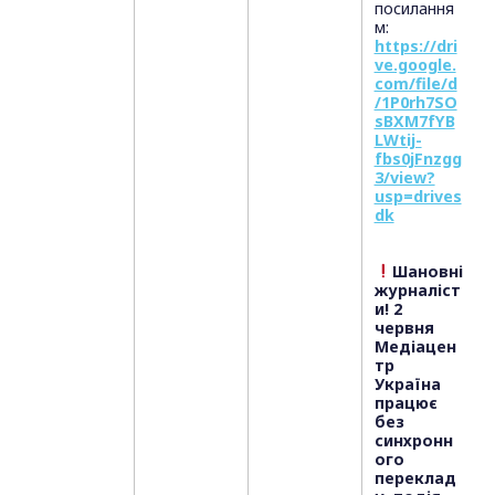
посилання
м:
https://dri
ve.google.
com/file/d
/1P0rh7SO
sBXM7fYB
LWtij-
fbs0jFnzgg
3/view?
usp=drives
dk
Шановні
журналіст
и! 2
червня
Медіацен
тр
Україна
працює
без
синхронн
ого
переклад