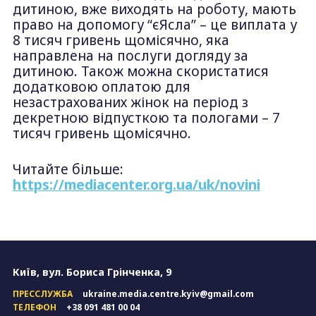
дитиною, вже виходять на роботу, мають
право на допомогу “єЯсла” – це виплата у
8 тисяч гривень щомісячно, яка
направлена на послуги догляду за
дитиною. Також можна скористатися
додатковою оплатою для
незастрахованих жінок на період з
декретною відпусткою та пологами – 7
тисяч гривень щомісячно.
Читайте більше:
https://mediacenter.org.ua/uk/novini
Київ, вул. Бориса Грінченка, 9
ПРЕССЛУЖБА
ukraine.media.centre.kyiv@gmail.com
ТЕЛЕФОН
+38 091 481 00 04